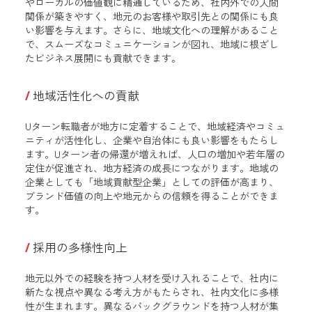
やローカルの価値観に精通しているため、社内外での人間
関係が築きやすく、地元のお客様や取引先との関係にも良
い影響を与えます。さらに、地域文化への理解があること
で、スムーズなコミュニケーションが図れ、地域に根ざし
たビジネス展開にも貢献できます。
地域活性化への貢献
Uターン転職者が地方に定着することで、地域経済やコミュ
ニティが活性化し、企業や自治体にも良い影響をもたらし
ます。Uターン者の帰還が増えれば、人口の増加や若年層の
定住が促進され、地方経済の成長につながります。地域の
企業としても「地域貢献型企業」としての評価が高まり、
ブランド価値の向上や地元からの信頼を得ることができま
す。
採用の多様性向上
地元以外での経験を持つ人材を受け入れることで、社内に
新たな視点や異なる考え方がもたらされ、社内文化に多様
性が生まれます。異なるバックグラウンドを持つ人材が集