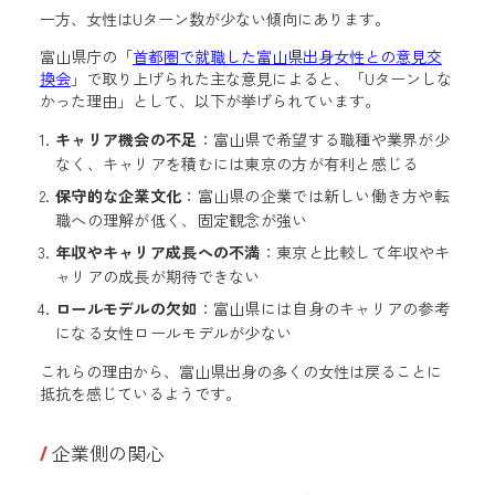
一方、女性はUターン数が少ない傾向にあります。
富山県庁の「
首都圏で就職した富山県出身女性との意見交
換会
」で取り上げられた主な意見によると、「Uターンしな
かった理由」として、以下が挙げられています。
キャリア機会の不足
：富山県で希望する職種や業界が少
なく、キャリアを積むには東京の方が有利と感じる
保守的な企業文化
：富山県の企業では新しい働き方や転
職への理解が低く、固定観念が強い
年収やキャリア成長への不満
：東京と比較して年収やキ
ャリアの成長が期待できない
ロールモデルの欠如
：富山県には自身のキャリアの参考
になる女性ロールモデルが少ない
これらの理由から、富山県出身の多くの女性は戻ることに
抵抗を感じているようです。
企業側の関心