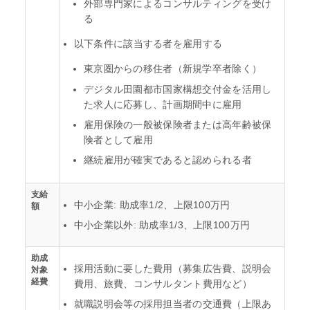
外部専門家によるコンサルティングを受け
る
以下条件に該当する者を雇用する
東京圏からの移住者（新規学卒者除く）
デジタル田園都市国家構想交付金を活用し
た求人に応募し、計画期間中に雇用
雇用保険の一般被保険者または高年齢被保
険者として雇用
継続雇用が確実であると認められる者
支給
中小企業: 助成率1/2、上限100万円
額
中小企業以外: 助成率1/3、上限100万円
助成
採用活動に要した費用（募集広告費、説明会
対象
経費
費用、旅費、コンサルタント費用など）
就職説明会等の採用担当者の交通費（上限あ