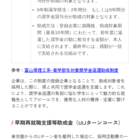
与分が助成の対象となります。
6年制薬学部生：2年間分、もしくは6年間分
の奨学金貸与分が助成の対象となります。
助成方法：登録企業に就職後、助成対象期
間（最長10年間）にわたって、前年度に返
還した奨学金の額に相当する金額が、本人
に支給されます。最終年には、残額が一括
で支給される仕組みです。
参考：
富山県理工系･薬学部生対象奨学金返還助成制度
企業は、この制度の登録企業となることで、助成対象者を
採用した際に、県と共同で奨学金返還を支援します。これ
により、奨学金返還の負担に悩む学生にとって魅力的な就
職先としてアピールでき、優秀な人材の獲得・定着に繋げ
ることができます。
早期再就職支援等助成金（UIJターンコース）
東京圏からのUターン者を雇用した場合に、採用活動費の一