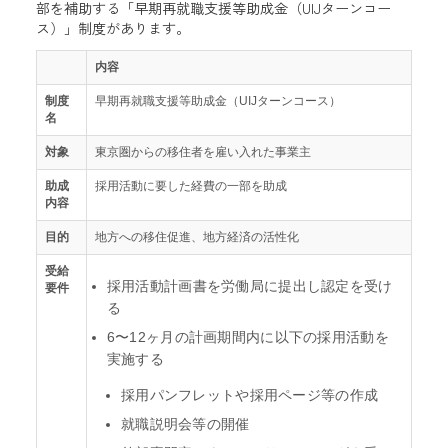
部を補助する「早期再就職支援等助成金（UIJターンコー
ス）」制度があります。
内容
制度
早期再就職支援等助成金（UIJターンコース）
名
対象
東京圏からの移住者を雇い入れた事業主
助成
採用活動に要した経費の一部を助成
内容
目的
地方への移住促進、地方経済の活性化
受給
採用活動計画書を労働局に提出し認定を受け
要件
る
6〜12ヶ月の計画期間内に以下の採用活動を
実施する
採用パンフレットや採用ページ等の作成
就職説明会等の開催